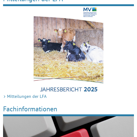
Mit­tei­lungen der LFA
Fach­in­for­ma­ti­onen