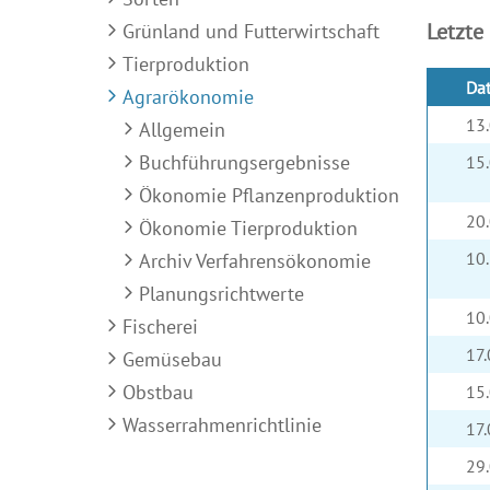
Letzte
Grünland und Futterwirtschaft
Tierproduktion
Da
Agrarökonomie
13
Allgemein
Buchführungsergebnisse
15
Ökonomie Pflanzenproduktion
20
Ökonomie Tierproduktion
10
Archiv Verfahrensökonomie
Planungsrichtwerte
10
Fischerei
17
Gemüsebau
Obstbau
15
Wasserrahmenrichtlinie
17
29