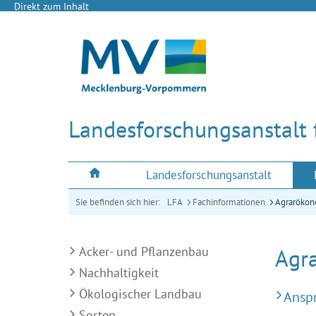
Direkt zum Inhalt
Landesforschungs­anstalt
Landesforschungsanstalt
Sie befinden sich hier:
LFA
Fachinformationen
Agraröko
Acker- und Pflanzenbau
Agr
Nachhaltigkeit
Ökologischer Landbau
Ansp
Sorten