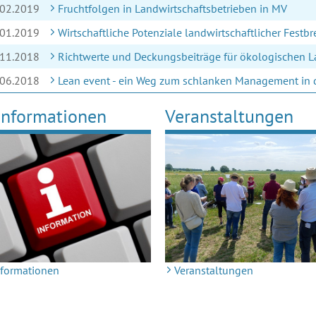
.02.2019
Fruchtfolgen in Landwirtschaftsbetrieben in MV
.01.2019
Wirtschaftliche Potenziale landwirtschaftlicher Festbr
.11.2018
Richtwerte und Deckungsbeiträge für ökologischen 
.06.2018
Lean event - ein Weg zum schlanken Management in 
n­for­ma­ti­onen
Veranstaltungen
­for­ma­ti­onen
Veranstaltungen