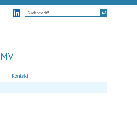
externer Link: zu unserem LinkedIn-Kanal
Suchen
i MV
Kontakt