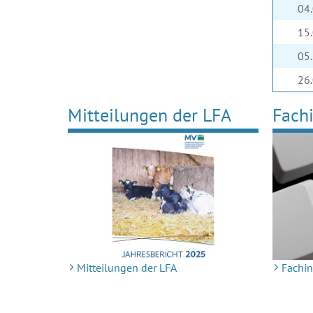
04
15
05
26
Mit­tei­lungen der LFA
Fach­i
Mit­tei­lungen der LFA
Fach­in